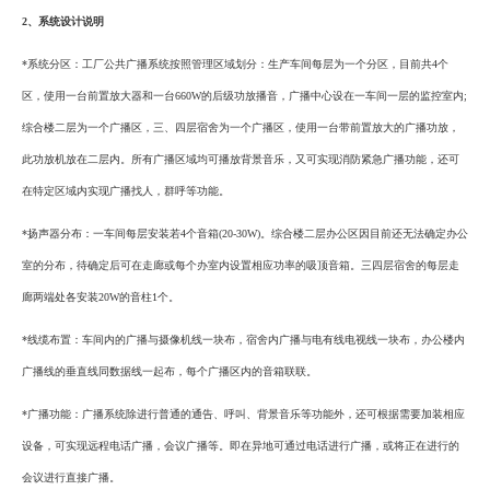
2、系统设计说明
*系统分区：工厂公共广播系统按照管理区域划分：生产车间每层为一个分区，目前共4个
区，使用一台前置放大器和一台660W的后级功放播音，广播中心设在一车间一层的监控室内;
综合楼二层为一个广播区，三、四层宿舍为一个广播区，使用一台带前置放大的广播功放，
此功放机放在二层内。所有广播区域均可播放背景音乐，又可实现消防紧急广播功能，还可
在特定区域内实现广播找人，群呼等功能。
*扬声器分布：一车间每层安装若4个音箱(20-30W)。综合楼二层办公区因目前还无法确定办公
室的分布，待确定后可在走廊或每个办室内设置相应功率的吸顶音箱。三四层宿舍的每层走
廊两端处各安装20W的音柱1个。
*线缆布置：车间内的广播与摄像机线一块布，宿舍内广播与电有线电视线一块布，办公楼内
广播线的垂直线同数据线一起布，每个广播区内的音箱联联。
*广播功能：广播系统除进行普通的通告、呼叫、背景音乐等功能外，还可根据需要加装相应
设备，可实现远程电话广播，会议广播等。即在异地可通过电话进行广播，或将正在进行的
会议进行直接广播。