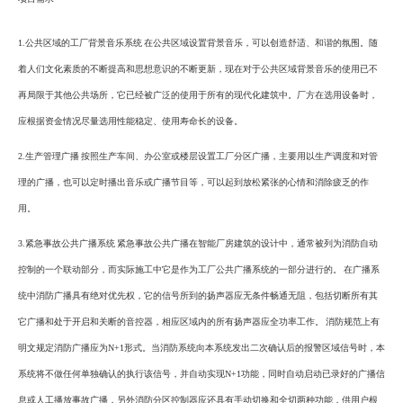
1.公共区域的工厂背景音乐系统 在公共区域设置背景音乐，可以创造舒适、和谐的氛围。随
着人们文化素质的不断提高和思想意识的不断更新，现在对于公共区域背景音乐的使用已不
再局限于其他公共场所，它已经被广泛的使用于所有的现代化建筑中。厂方在选用设备时，
应根据资金情况尽量选用性能稳定、使用寿命长的设备。
2.生产管理广播 按照生产车间、办公室或楼层设置工厂分区广播，主要用以生产调度和对管
理的广播，也可以定时播出音乐或广播节目等，可以起到放松紧张的心情和消除疲乏的作
用。
3.紧急事故公共广播系统 紧急事故公共广播在智能厂房建筑的设计中，通常被列为消防自动
控制的一个联动部分，而实际施工中它是作为工厂公共广播系统的一部分进行的。 在广播系
统中消防广播具有绝对优先权，它的信号所到的扬声器应无条件畅通无阻，包括切断所有其
它广播和处于开启和关断的音控器，相应区域内的所有扬声器应全功率工作。 消防规范上有
明文规定消防广播应为N+1形式。当消防系统向本系统发出二次确认后的报警区域信号时，本
系统将不做任何单独确认的执行该信号，并自动实现N+1功能，同时自动启动已录好的广播信
息或人工播放事故广播，另外消防分区控制器应还具有手动切换和全切两种功能，供用户根